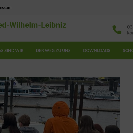
ressum
ed-Wilhelm-Leibniz
03
ko
S SIND WIR
DER WEG ZU UNS
DOWNLOADS
SCH