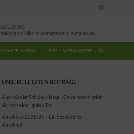
9201 29206
ntakt@gms-leibniz-wolmirstedt.bildung-lsa.de
OKOAPFELAKTION
SCHULSOZIALARBEIT
UNSERE LETZTEN BEITRÄGE
Auch das ist Schule: Klasse 10a verabschiedet
sich mit einer guten Tat
Abschluss 2025/26 – Ein besonderer
Abschied