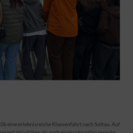
0b eine erlebnisreiche Klassenfahrt nach Soltau. Auf
zeitaktivitäten als auch eindrucksvolle Lernorte.