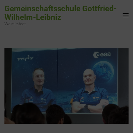
Zum
Gemeinschaftsschule Gottfried-
Inhalt
Wilhelm-Leibniz
springen
Wolmirstedt
(Enter
drücken)