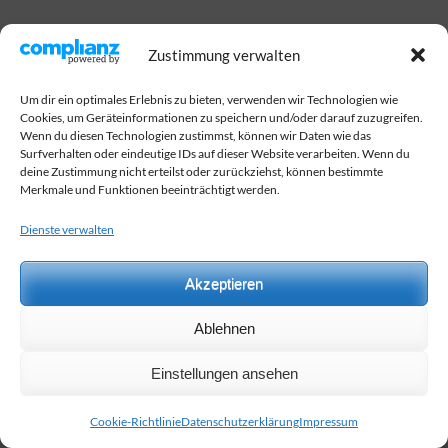
Zustimmung verwalten
Um dir ein optimales Erlebnis zu bieten, verwenden wir Technologien wie
Cookies, um Geräteinformationen zu speichern und/oder darauf zuzugreifen.
Wenn du diesen Technologien zustimmst, können wir Daten wie das
Surfverhalten oder eindeutige IDs auf dieser Website verarbeiten. Wenn du
deine Zustimmung nicht erteilst oder zurückziehst, können bestimmte
Merkmale und Funktionen beeinträchtigt werden.
Copyright ©2026
Gemeinschaftsschule Gottfried-Wilhelm-Leibniz
.
Dienste verwalten
School Zone | Entwickelt von
Rara Theme
. Präsentiert von
WordPress
.
Datenschutzerklärung
Akzeptieren
Ablehnen
Einstellungen ansehen
Cookie-Richtlinie
Datenschutzerklärung
Impressum